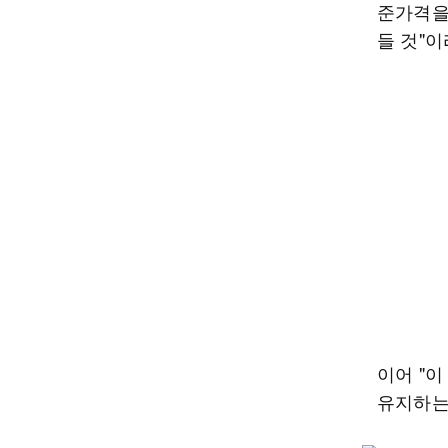
준가격을
들 것"
이어 "
유지하는