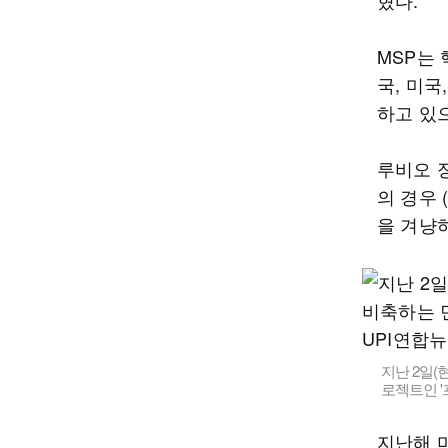
혔다.
MSP는
국, 미국
하고 있
루비오 
의 경우 
을 겨냥
지난 2일(
로젝트인 '프
지난해 