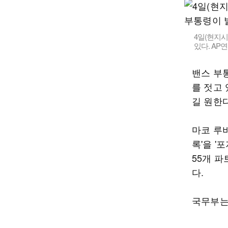
4일(현지시
있다. AP
밴스 부
를 젓고 
길 원한다
마코 루
록'을 '
55개 파
다.
국무부는