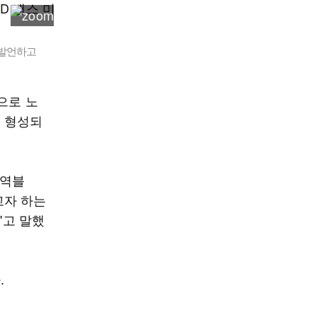
 발언하고
으로 노
이 형성되
무역블
고자 하는
"고 말했
.