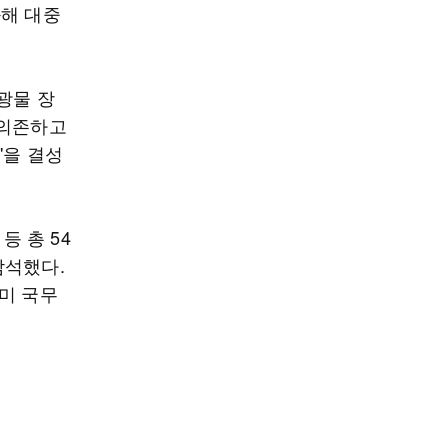
화해 대중
광물 장
 의존하고
'을 결성
등 총 54
참석했다.
미 국무