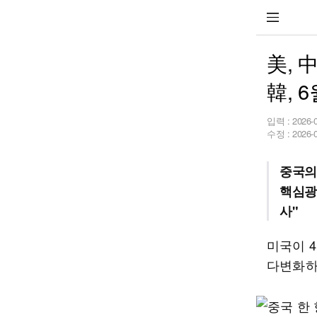
美, 
韓, 
입력 :
2026-
수정 :
2026-
중국의
핵심광
사"
미국이 
다변화하