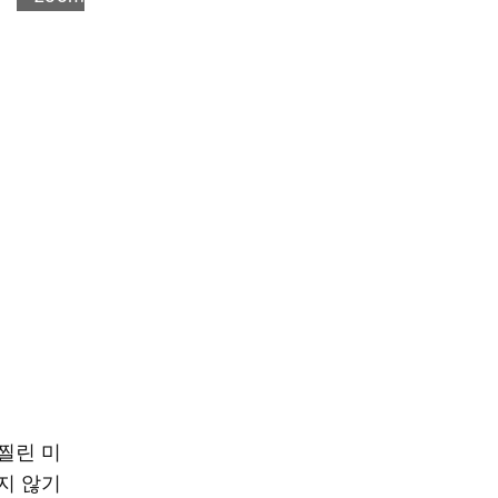
 찔린 미
지 않기