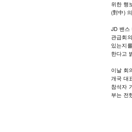
위한 행
(對中)
JD 밴
관급회의
있는지를
한다고 
이날 회의
개국 대
참석자 
부는 전