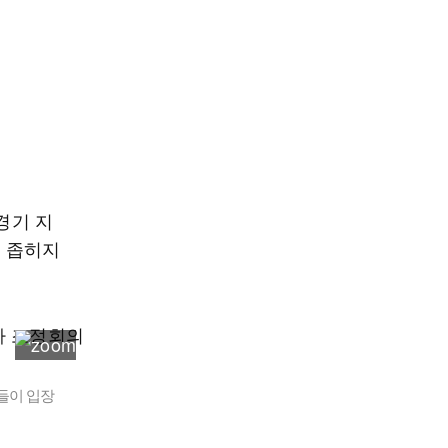
경기 지
 좁히지
들이 입장