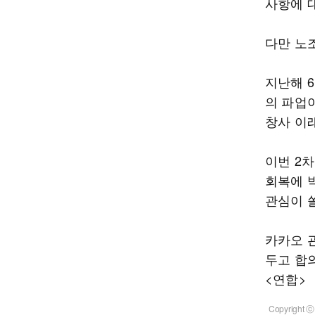
사항에 
다만 노
지난해 
의 파업
창사 이래
이번 2차
회복에 
관심이 
카카오 
두고 합
<연합>
Copyrigh