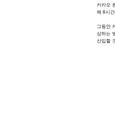
카카오 본
해 8시
그동안 
상하는 
산입할 