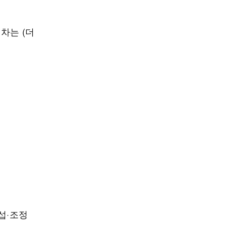
차는 (더
섭·조정