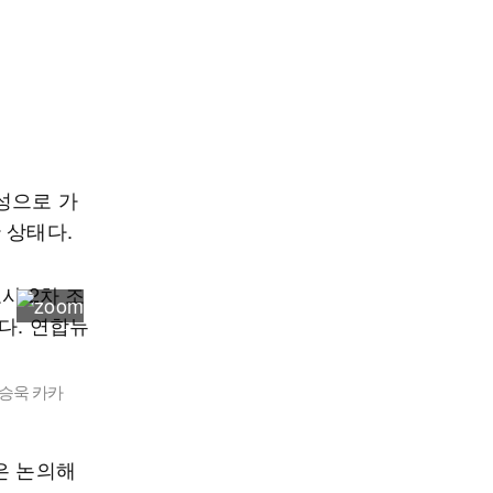
성으로 가
 상태다.
서승욱 카카
은 논의해