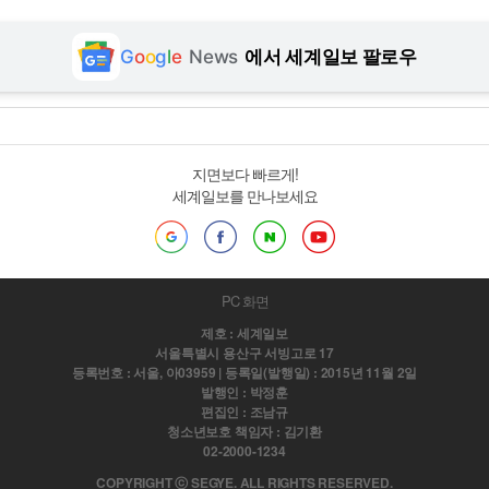
G
o
o
g
l
e
News
에서 세계일보 팔로우
지면보다 빠르게!
세계일보를 만나보세요
PC 화면
제호 : 세계일보
서울특별시 용산구 서빙고로 17
등록번호 : 서울, 아03959 | 등록일(발행일) : 2015년 11월 2일
발행인 : 박정훈
편집인 : 조남규
청소년보호 책임자 : 김기환
02-2000-1234
COPYRIGHT ⓒ SEGYE. ALL RIGHTS RESERVED.