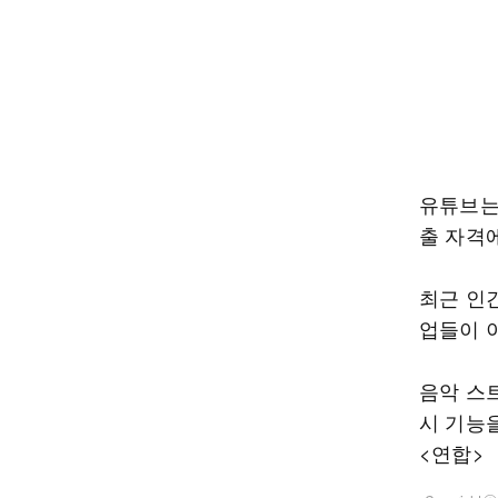
유튜브는
출 자격
최근 인
업들이 
음악 스
시 기능을
<연합>