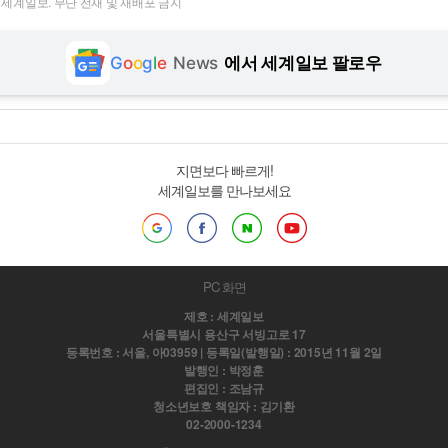
t ⓒ 세계일보. 무단 전재 및 재배포 금지
G
o
o
g
l
e
News
에서 세계일보 팔로우
지면보다 빠르게!
세계일보를 만나보세요
PC 화면
제호 : 세계일보
서울특별시 용산구 서빙고로 17
등록번호 : 서울, 아03959 | 등록일(발행일) : 2015년 11월 2일
발행인 : 박정훈
편집인 : 조남규
청소년보호 책임자 : 김기환
02-2000-1234