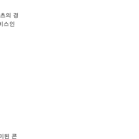
텐츠의 경
서비스인
미된 콘