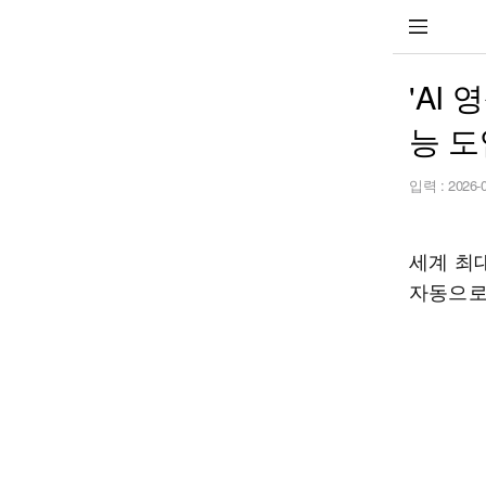
'AI
능 도
입력 :
2026-
세계 최
자동으로