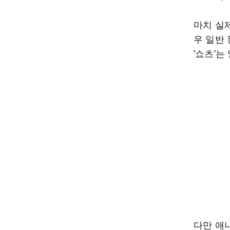
마치 실
우 일반
'쇼츠'는
다만 애