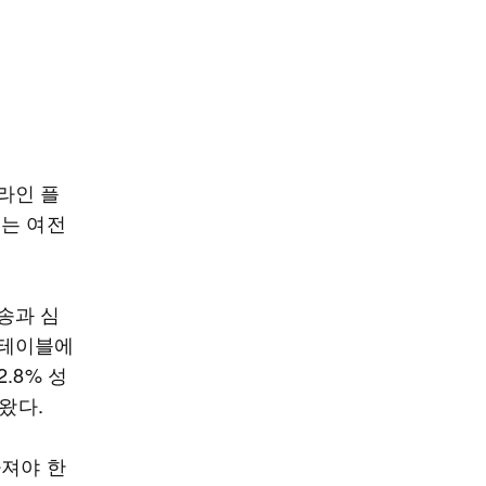
라인 플
요는 여전
송과 심
 테이블에
.8% 성
왔다.
라져야 한