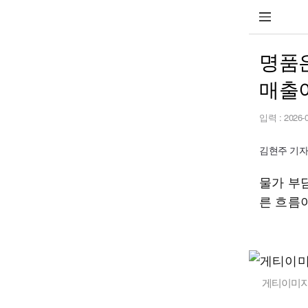
명품
매출이
입력 :
2026-
김현주 기자 h
물가 부
른 흐름
게티이미