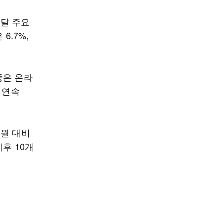
난달 주요
6.7%,
중은 온라
달 연속
동월 대비
이후 10개