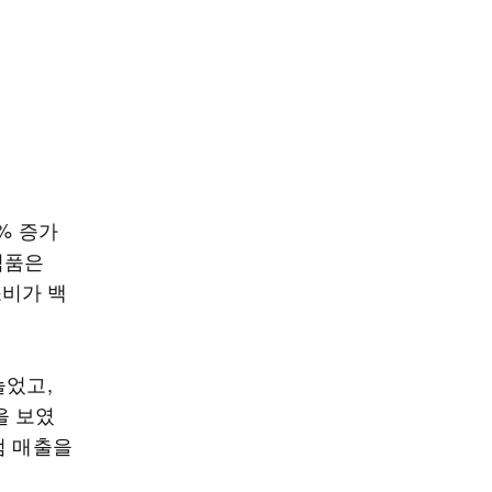
% 증가
 식품은
소비가 백
늘었고,
을 보였
점 매출을