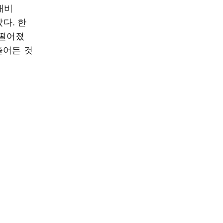
대비
다. 한
 떨어졌
줄어든 것