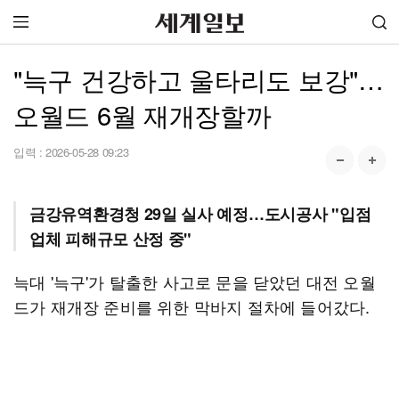
"늑구 건강하고 울타리도 보강"…
오월드 6월 재개장할까
입력 :
2026-05-28 09:23
금강유역환경청 29일 실사 예정…도시공사 "입점
업체 피해규모 산정 중"
늑대 '늑구'가 탈출한 사고로 문을 닫았던 대전 오월
드가 재개장 준비를 위한 막바지 절차에 들어갔다.