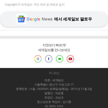
Copyright ⓒ 세계일보. 무단 전재 및 재배포 금지
G
o
o
g
l
e
News
에서 세계일보 팔로우
지면보다 빠르게!
세계일보를 만나보세요
PC 화면
제호 : 세계일보
서울특별시 용산구 서빙고로 17
등록번호 : 서울, 아03959 | 등록일(발행일) : 2015년 11월 2일
발행인 : 박정훈
편집인 : 조남규
청소년보호 책임자 : 김기환
02-2000-1234