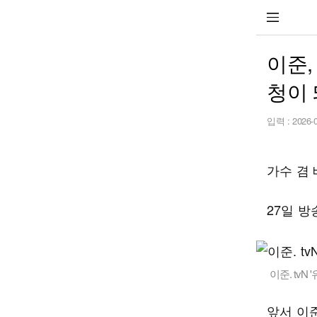
이준,
청이 
입력 :
2026-
가수 겸 
27일 방
이준. tvN 
앞서 이