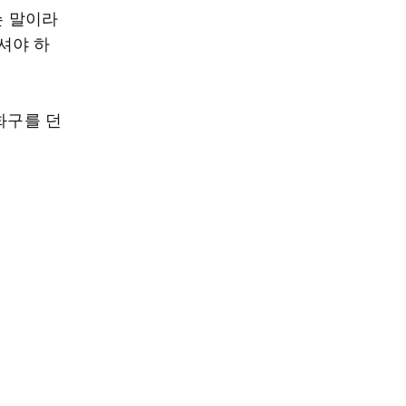
슨 말이라
으셔야 하
화구를 던