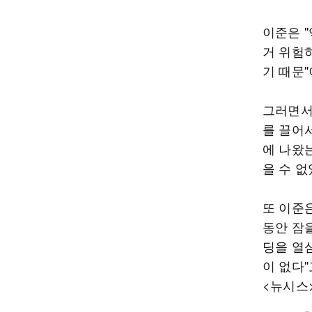
이준은 "
거 위험
기 때문"
그러면서
를 끌어
에 나왔는
을 수 없
또 이준은
동안 잠
딩을 열
이 없다"
<뉴시스