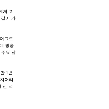
에게 '이
 같이 가
 어그로
데 방송
 주워 담
만 1년
 치어리
 산 적