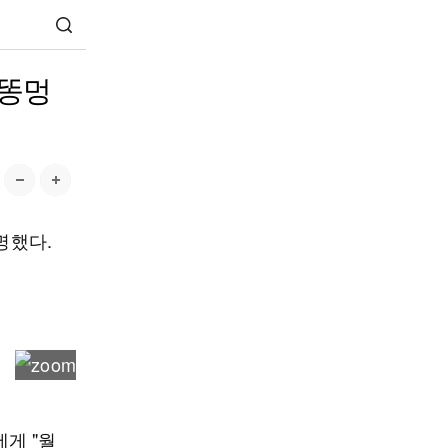
"똥멍
명했다.
게 "월