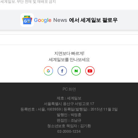
t ⓒ 세계일보. 무단 전재 및 재배포 금지
G
o
o
g
l
e
News
에서 세계일보 팔로우
지면보다 빠르게!
세계일보를 만나보세요
PC 화면
제호 : 세계일보
서울특별시 용산구 서빙고로 17
등록번호 : 서울, 아03959 | 등록일(발행일) : 2015년 11월 2일
발행인 : 박정훈
편집인 : 조남규
청소년보호 책임자 : 김기환
02-2000-1234