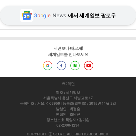
G
o
o
g
l
e
News
에서 세계일보 팔로우
지면보다 빠르게!
세계일보를 만나보세요
PC 화면
제호 : 세계일보
서울특별시 용산구 서빙고로 17
등록번호 : 서울, 아03959 | 등록일(발행일) : 2015년 11월 2일
발행인 : 박정훈
편집인 : 조남규
청소년보호 책임자 : 김기환
02-2000-1234
COPYRIGHT ⓒ SEGYE. ALL RIGHTS RESERVED.