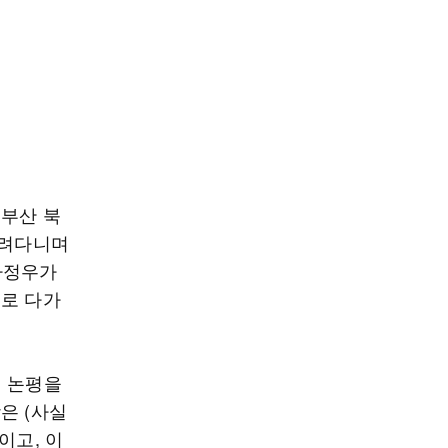
 부산 북
몰려다니며
하정우가
으로 다가
식 논평을
은 (사실
이고, 이