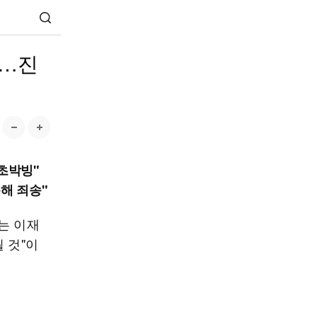
거…진
초박빙"
해 죄송"
는 이재
 것"이