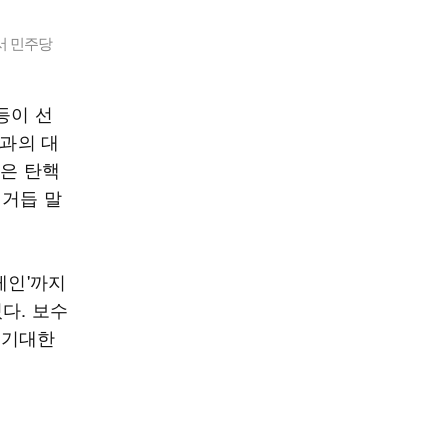
서 민주당
등이 선
민과의 대
열은 탄핵
 거듭 말
어게인'까지
다. 보수
 기대한