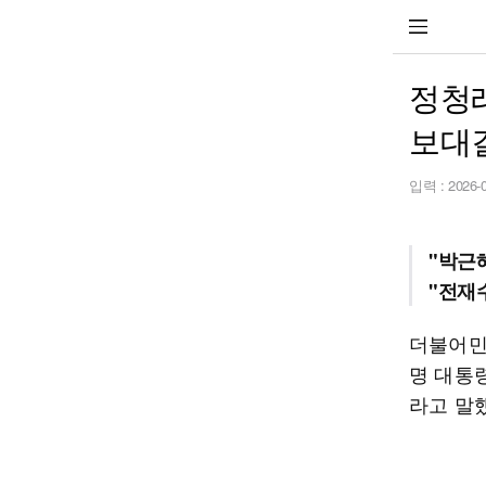
정청래
보대
입력 :
2026-
"박근
"전재
더불어민
명 대통
라고 말