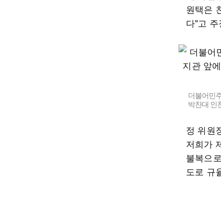
원택은 
다"고 주
더불어민주
박찬대 인천
정 위원
저희가 제
불복으로
도로 규