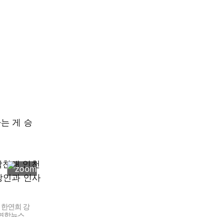
는 게 승
 한연희 강
 연합뉴스