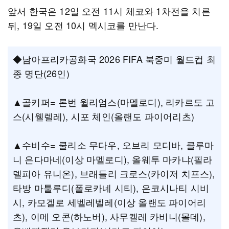
앞서 한국은 12일 오전 11시 체코와 1차전을 치른
뒤, 19일 오전 10시 멕시코를 만난다.
◆남아프리카공화국 2026 FIFA 북중미 월드컵 최
종 명단(26인)
▲골키퍼= 론번 윌리엄스(마멜로디), 리카르도 고
스(시웰렐레), 시포 체인(올랜도 파이어리츠)
▲수비수= 쿨리소 무다우, 오브리 모디바, 클루마
니 은다마네(이상 마멜로디), 올웨투 마카냐(필라
델피아 유니온), 브래들리 크로스(카이저 치프스),
타방 마툴루디(폴로카네 시티), 은코시나티 시비
시, 카모겔로 세벨레벨레(이상 올랜도 파이어리
츠), 이메 오콘(하노버), 사무켈레 카비니(몰데),