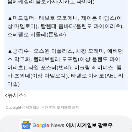
음베케젤리 음보카지(시카고 파이어)
▲미드필더= 테보호 모코에나, 제이든 애덤스(이
상 마멜로디), 탈렌테 음바타(올랜도 파이어리츠),
스페펠로 시톨레(톤델라)
▲공격수= 오스윈 아폴리스, 체팡 모레미, 에비던
스 막고파, 렐레보힐레 모포켕(이상 올랜도 파이
어리츠), 라일 포스터(번리), 이크람 레이너스, 템
바 즈와네(이상 마멜로디), 타펠로 마세코(AEL 리
마솔)
<뉴시스>
Copyright ⓒ 세계일보. 무단 전재 및 재배포 금지
G
o
o
g
l
e
News
에서 세계일보 팔로우