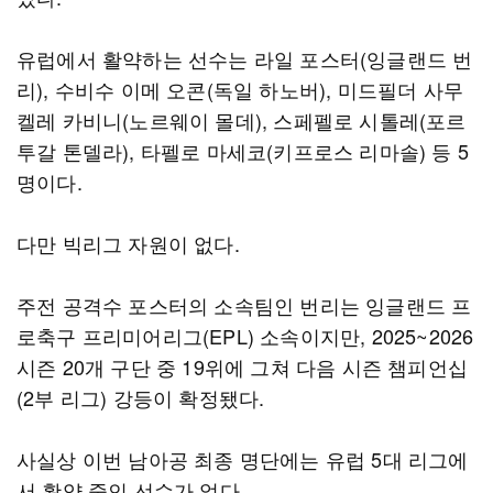
유럽에서 활약하는 선수는 라일 포스터(잉글랜드 번
리), 수비수 이메 오콘(독일 하노버), 미드필더 사무
켈레 카비니(노르웨이 몰데), 스페펠로 시톨레(포르
투갈 톤델라), 타펠로 마세코(키프로스 리마솔) 등 5
명이다.
다만 빅리그 자원이 없다.
주전 공격수 포스터의 소속팀인 번리는 잉글랜드 프
로축구 프리미어리그(EPL) 소속이지만, 2025~2026
시즌 20개 구단 중 19위에 그쳐 다음 시즌 챔피언십
(2부 리그) 강등이 확정됐다.
사실상 이번 남아공 최종 명단에는 유럽 5대 리그에
서 활약 중인 선수가 없다.