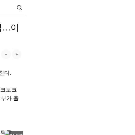
임…이
친다.
토크토크
부부가 출