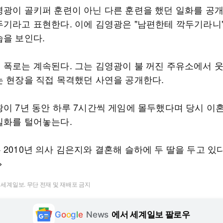
영광이 골키퍼 훈련이 아닌 다른 훈련을 했던 일화를 공
두기라고 표현한다. 이에 김영광은 "남편한테 깍두기라니
습을 보인다.
 폭로는 계속된다. 그는 김영광이 불 꺼진 주유소에서 
는 현장을 직접 목격했던 사연을 공개한다.
광이 7년 동안 하루 7시간씩 게임에 몰두했다며 당시 이
일화를 털어놓는다.
2010년 의사 김은지와 결혼해 슬하에 두 딸을 두고 있다
>
t ⓒ 세계일보. 무단 전재 및 재배포 금지
G
o
o
g
l
e
News
에서 세계일보 팔로우