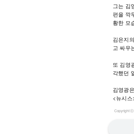
그는 김
편을 깍
황한 모
김은지의
고 싸우
또 김영
각했던 
김영광은 
<뉴시스
Copyrigh