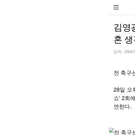
김영광
혼 생
입력 :
2026-
전 축구
28일 
쇼' 2회
연한다.