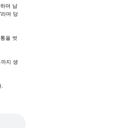
개하며 남
"라며 당
웃통을 벗
혼까지 생
.