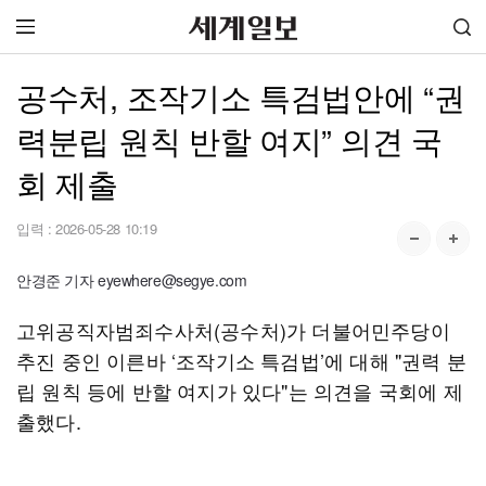
공수처, 조작기소 특검법안에 “권
력분립 원칙 반할 여지” 의견 국
회 제출
입력 :
2026-05-28 10:19
안경준 기자 eyewhere@segye.com
고위공직자범죄수사처(공수처)가 더불어민주당이
추진 중인 이른바 ‘조작기소 특검법’에 대해 "권력 분
립 원칙 등에 반할 여지가 있다"는 의견을 국회에 제
출했다.