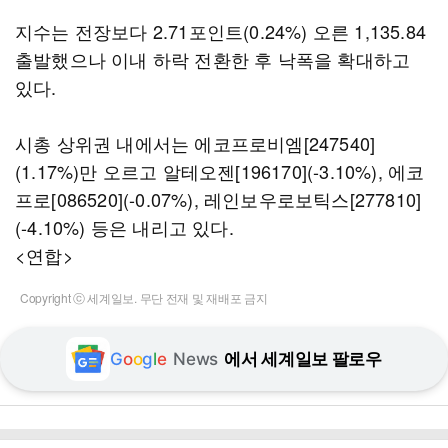
지수는 전장보다 2.71포인트(0.24%) 오른 1,135.84
출발했으나 이내 하락 전환한 후 낙폭을 확대하고
있다.
시총 상위권 내에서는 에코프로비엠[247540]
(1.17%)만 오르고 알테오젠[196170](-3.10%), 에코
프로[086520](-0.07%), 레인보우로보틱스[277810]
(-4.10%) 등은 내리고 있다.
<연합>
Copyright ⓒ 세계일보. 무단 전재 및 재배포 금지
G
o
o
g
l
e
News
에서 세계일보 팔로우