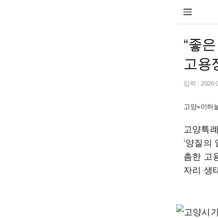
“좋은
고용
입력 :
2026-
고양=이하늘 
고양특례
‘양질의
촘한 고
자리 생