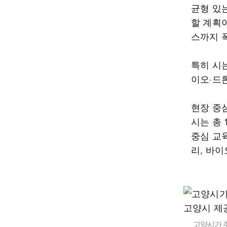
균형 있는
할 계획
스까지 
특히 시
이오·드
현장 중
시는 총
중심 교
리, 바이
고양시가 주