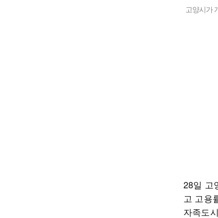
고양시가 
28일 고
고 고용률
자족도시