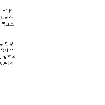
스’ 유
신캠퍼스
를 목표로
등 현장
일꿈제작
는 창조혁
80명의