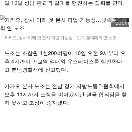
달 10일 성남 판교역 일대를 행진하는 집회를 연다.
카카오, 창사 이래 첫 본사 파업 가능성…빗속 결의대회 연 노조
노조는 조합원 1천200여명이 10일 오전 9시부터 오
후 4시까지 판교역 일대와 유스페이스를 행진한다
고 분당경찰서에 신고했다.
카카오 본사 노조는 전날 경기 지방노동위원회에서
오후 11시까지 조정을 이어갔지만 결국 합의점을 찾
지 못하고 조정이 중지됐다.