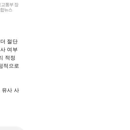
토교통부 장
연합뉴스
거더 절단
조사 여부
리 적정
중점적으로
 유사 사