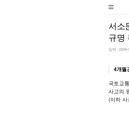
서소
규명
입력 :
2026-
4개월
국토교통
사고의 
(이하 사