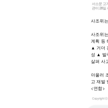
서소문 고가
관이 28일
사조위는
사조위는
계획 등
▲ 거더
성 ▲ 
살펴 사
아울러 
고 재발
<연합>
Copyrigh