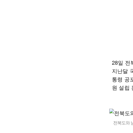
28일 
지난달 국
통령 공
원 설립
전북도와 남