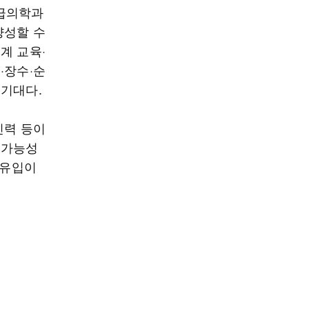
응급의학과
양성할 수
계 교육·
·장수·순
 기대다.
인력 등이
 가능성
 유입이