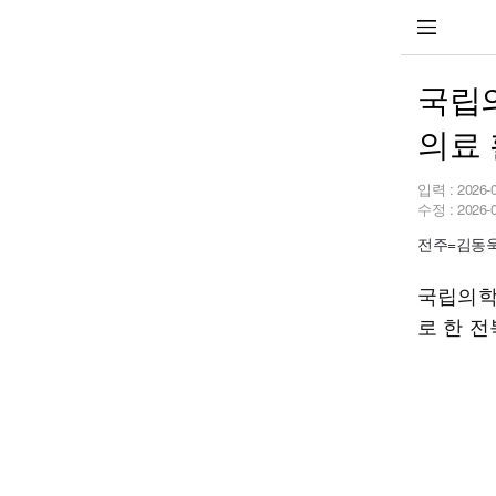
국립의
의료 
입력 :
2026-
수정 :
2026-
전주=김동욱 
국립의학
로 한 