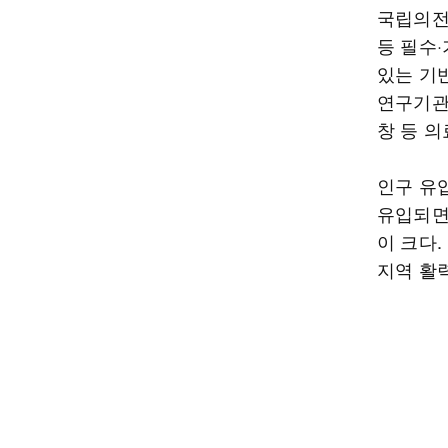
국립의전
등 필수
있는 기
연구기관
창 등 
인구 유
유입되면
이 크다
지역 활