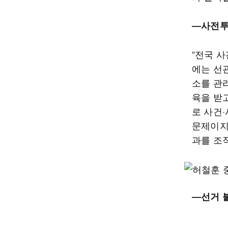
―사전투
“​전국 
에는 선
소를 관
육을 받
로 사건
문제이지
과를 조
―선거 