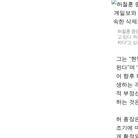
허철훈 중
고 있다. 
하다”고 강
그는 “
된다”며
어 향후
생하는 
적 부정
하는 것은
허 총장
조기에 
게 확정