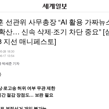
 선관위 사무총장 “AI 활용 가짜뉴
확산… 신속 삭제·조기 차단 중요” 
·3 지선 매니페스토]
05-28 18:30
06-17 13:54
·박세준 기자
끝〉
영상·로고송 허위 여부 무관 제한
시간 절감 장점도… 보완 필요
표 부정선거 개입 불가능