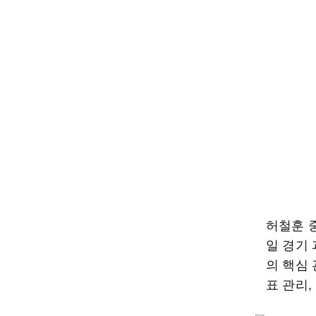
허철훈 
일 경기
의 핵심
표 관리