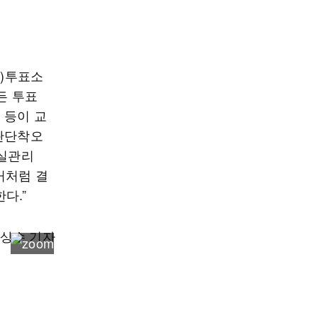
전)투표소
든 투표
 등이 교
 판단착오
부실관리
거처럼 결
다.”