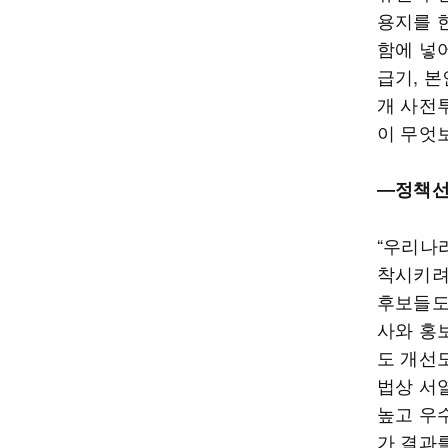
용지를 
함에 넣
급기, 본
개 사전
이 무엇
―정책선
“우리나
착시키려
후보들도
사와 홍
도 개선
법상 서
높고 우
가 결과