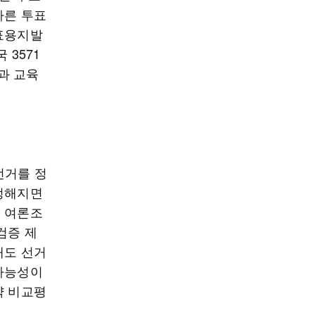
다른 투표
투표용지발
 3571
과 교육
선거를 정
 정해지면
시 여론조
검증 제
해도 선거
 가능성이
약 비교평