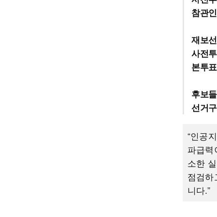
참관인
재보선
사전투
본투표
후보들
선거구
“인공지
파급력이
소한 실
점검하
니다.”