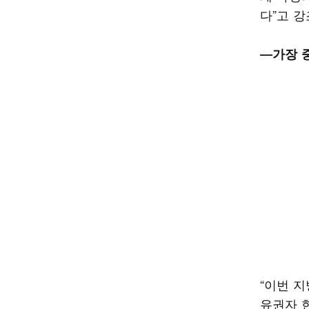
다”고 
―가장 
“이번 
유권자 