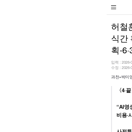
허철훈
식간 
획-6
입력 :
2026-
수정 :
2026-
과천=박미영
〈4·
“AI
비용·
사전투