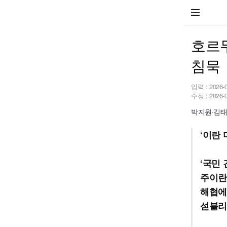
호르무
침묵
입력 :
2026-
수정 :
2026-
박지원·김태
‘이란 
‘국민
주이란
해협에
섣불리