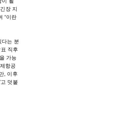
담이 될
 긴장 지
 “이란
있다는 분
발표 직후
을 가능
국제항공
만, 이후
”고 덧붙