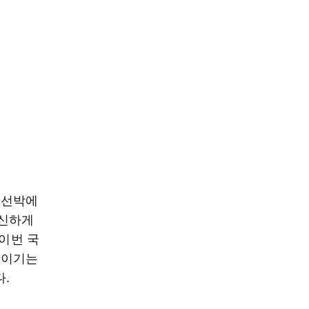
 선박에
망신하게
 이번 국
높이기는
.