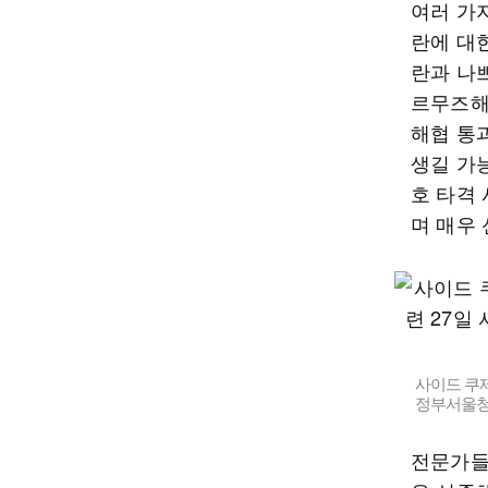
여러 가
란에 대
란과 나
르무즈해
해협 통
생길 가
호 타격
며 매우
사이드 쿠제
정부서울청
전문가들