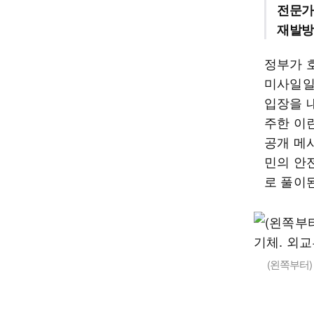
전문가
재발방
정부가 
미사일일
입장을 
주한 이
공개 메
민의 안
로 풀이
(왼쪽부터)