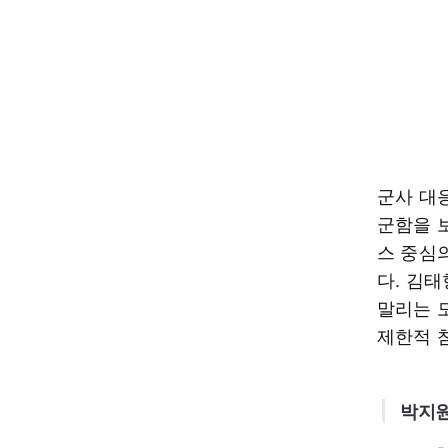
군사 대
군함을 
스 중심
다. 김
말리는 
제한적 
박지원