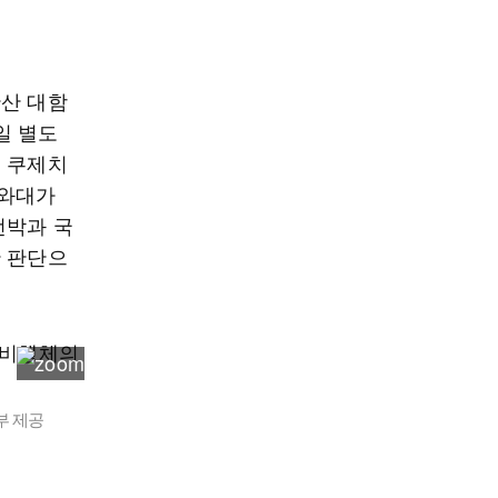
란산 대함
일 별도
드 쿠제치
청와대가
선박과 국
한 판단으
부 제공