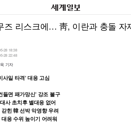
즈 리스크에… 靑, 이란과 충돌 자
05-28 18:38
05-28 22:48
욱 기자
미사일 타격’ 대응 고심
 건들면 패가망신’ 강조 불구
대사 초치후 별대응 없어
 갇힌 韓 선박 악영향 우려
 대응 수위 높이기 어려워