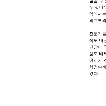
얻을 수
수 있다”
역에서는
외교부와
전문가들
석도 내놨
긴장이 
성도 배제
여객기 
혁명수비
였다.