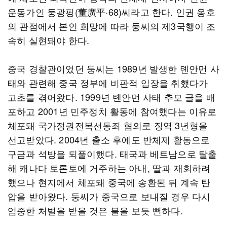
운동가인 둥광핑(董廣平·68)씨라고 한다. 인권 옹호
의 관점에서 본인 희망에 따라 둥씨의 제3국행이 조
속히 실현돼야 한다.
중국 경찰관이었던 둥씨는 1989년 발생한 톈안먼 사
태와 관련해 중국 정부에 비판적 입장을 취했다가
고초를 겪어왔다. 1999년 톈안먼 사태 추모 글을 배
포하고 2001년 민주정치 활동에 참여했다는 이유로
체포돼 국가정권전복선동죄 혐의로 징역 3년형을
선고받았다. 2004년 출소 후에도 반체제 활동으로
구금과 석방을 되풀이했다. 태국과 베트남으로 탈출
해 캐나다 토론토에 거주하는 아내, 딸과 재회하려
했으나 현지에서 체포돼 중국에 송환된 뒤 계속 탄
압을 받아왔다. 둥씨가 중국으로 보내질 경우 다시
엄중한 처벌을 받을 것은 불을 보듯 뻔하다.