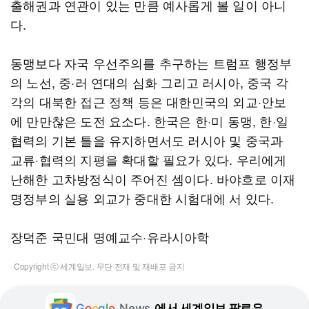
출해권과 연관이 있는 만큼 예사롭게 볼 일이 아니
다.
동맹보다 자국 우선주의를 추구하는 트럼프 행정부
의 노선, 중·러 연대의 심화 그리고 러시아, 중국 각
각의 대북한 접근 정책 등은 대한민국의 외교·안보
에 만만찮은 도전 요소다. 한국은 한·미 동맹, 한·일
협력의 기본 틀을 유지하면서도 러시아 및 중국과
교류·협력의 지평을 확대할 필요가 있다. 우리에게
난해한 고차방정식이 주어진 셈이다. 바야흐로 이재
명정부의 실용 외교가 중대한 시험대에 서 있다.
장덕준 국민대 명예교수·유라시아학
Copyright ⓒ 세계일보. 무단 전재 및 재배포 금지
G
o
o
g
l
e
News
에서 세계일보 팔로우