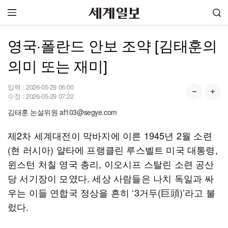
영국·폴란드 안보 조약 [김태훈의
의미 또는 재미]
입력 :
2026-05-29 06:00
수정 :
2026-05-29 07:22
김태훈 논설위원 af103@segye.com
제2차 세계대전이 막바지에 이른 1945년 2월 소련
(현 러시아) 얄타에 프랭클린 루스벨트 미국 대통령,
윈스턴 처칠 영국 총리, 이오시프 스탈린 소련 공산
당 서기장이 모였다. 세상 사람들은 나치 독일과 싸
우는 이들 연합국 정상을 흔히 ‘3거두(巨頭)’라고 불
렀다.