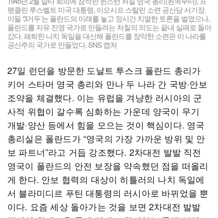
1945년 2월 얄타 회의에 참석한 윈스턴 처칠 영국 총리(왼쪽부터), 프
랭클린 루스벨트 미국 대통령, 이오시프 스탈린 소련 공산당 서기장.
이들 ‘3거두’는 폴란드의 미래를 놓고 장시간 치열한 토론을 벌였으나,
폴란드를 자유 진영 국가로 만들려는 처칠의 의도는 끝내 실패로 돌아
갔다. 패퇴한 나치 독일을 대신해 폴란드를 장악한 소련은 이 나라를
공산주의 국가로 만들었다. SNS 캡처
27일 런던을 방문한 도날트 투스크 폴란드 총리가
키어 스타머 영국 총리와 만나 두 나라 간 국방·안보
조약을 체결했다. 이는 유럽을 겨냥한 러시아의 군
사적 위협이 갈수록 심화하는 가운데 양국이 무기
개발·양산 등에서 힘을 모으는 것이 핵심이다. 영국
총리실은 폴란드가 “영국의 가장 가까운 방위 및 안
보 파트너”라고 거듭 강조했다. 2차대전 발발 직전
영국이 폴란드의 안전 보장을 약속했던 점을 떠올리
게 한다. 안보 협력의 대상이 히틀러의 나치 독일에
서 블라미디르 푸틴 대통령의 러시아로 바뀌었을 뿐
이다. 요즘 세상 돌아가는 것을 보면 2차대전 발발