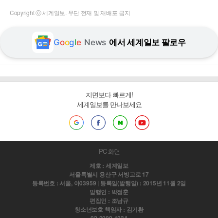
Copyright ⓒ 세계일보. 무단 전재 및 재배포 금지
G
o
o
g
l
e
News
에서 세계일보 팔로우
지면보다 빠르게!
세계일보를 만나보세요
PC 화면
제호 : 세계일보
서울특별시 용산구 서빙고로 17
등록번호 : 서울, 아03959 | 등록일(발행일) : 2015년 11월 2일
발행인 : 박정훈
편집인 : 조남규
청소년보호 책임자 : 김기환