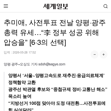
추미애, 사전투표 전날 양평·광주
총력 유세…“李 정부 성공 위해
압승을” [6·3의 선택]
입력 :
2026-05-28 17:52
양평·광주=오상도 기자 sdoh@segye.com
양평서 ‘서울~양평고속도로 재추진·응급의료체계’
정책협약 교환
광주선 박관열 후보와 “중첩규제 정비·교통난 해소”
목소리 높여
“지방선거 100점 맞아야 도정 대전환…사전투표에
힘 실어달라”