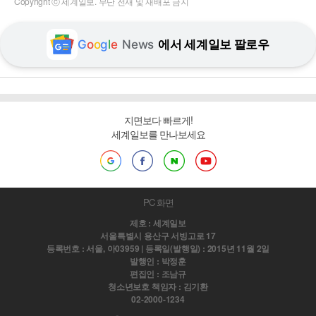
Copyright ⓒ 세계일보. 무단 전재 및 재배포 금지
G
o
o
g
l
e
News
에서 세계일보 팔로우
지면보다 빠르게!
세계일보를 만나보세요
PC 화면
제호 : 세계일보
서울특별시 용산구 서빙고로 17
등록번호 : 서울, 아03959 | 등록일(발행일) : 2015년 11월 2일
발행인 : 박정훈
편집인 : 조남규
청소년보호 책임자 : 김기환
02-2000-1234