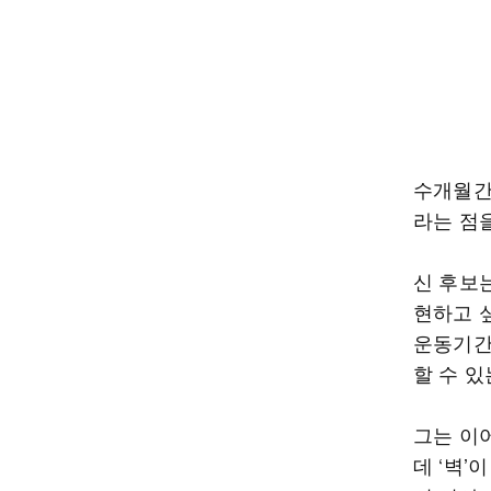
수개월간
라는 점을
신 후보
현하고 
운동기간
할 수 
그는 이
데 ‘벽’