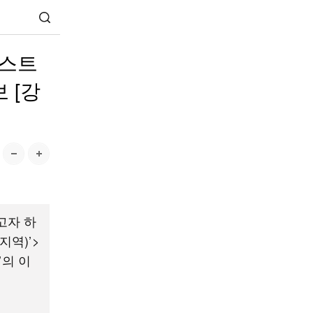
이스트
 [강
고자 하
지역)’>
’의 이