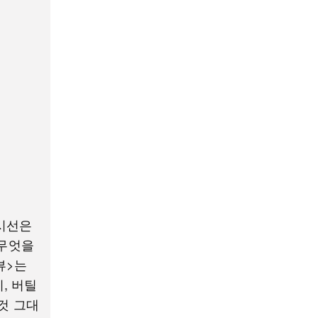
 시선은
 무엇을
뷰>는
, 버틸
 것 그대