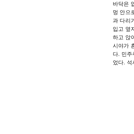
바닥은 입
멍 안으
과 다리
입고 옆
하고 앉
시야가 
다. 민
었다. 