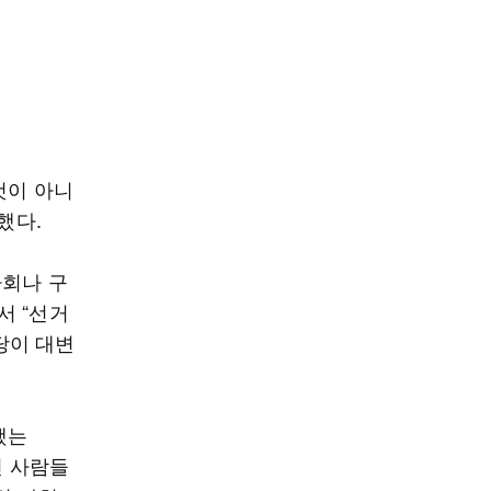
것이 아니
조했다.
사회나 구
서 “선거
당이 대변
했는
던 사람들