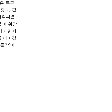
명은 목구
졌다. 팔
 학위복을
들이 위장
 나가면서
를 이어갔
틀막’이