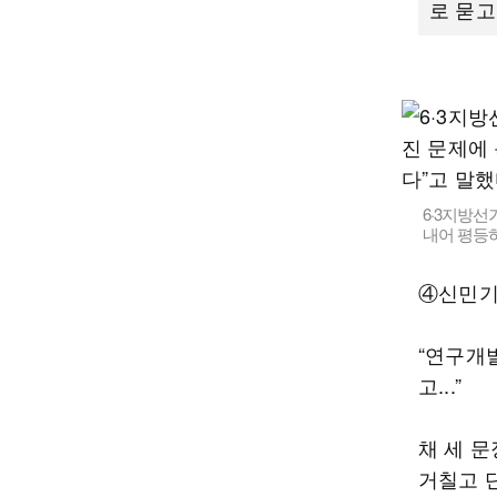
로 묻고
6·3지방선
내어 평등하
④신민기
“연구개
고...”
채 세 
거칠고 