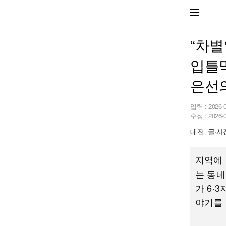
“차별
입틀막
은선
입력 :
2026-
수정 :
2026-
대전=글·사진
지역에 
는 동네
가 6·
야기를