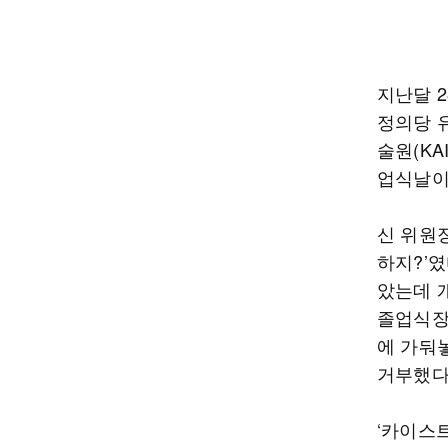
지난달 
정의당 
술원(KA
업식날이
신 위원장
하지?’였
았는데 
졸업식장
에 가둬
거부했다
‘카이스