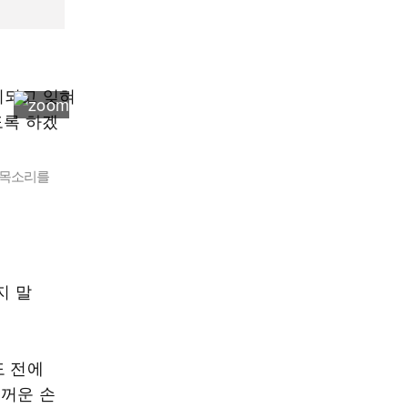
 목소리를
지 말
도 전에
두꺼운 손