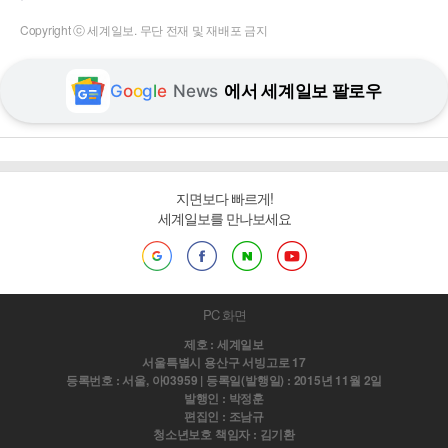
Copyright ⓒ 세계일보. 무단 전재 및 재배포 금지
G
o
o
g
l
e
News
에서 세계일보 팔로우
지면보다 빠르게!
세계일보를 만나보세요
PC 화면
제호 : 세계일보
서울특별시 용산구 서빙고로 17
등록번호 : 서울, 아03959 | 등록일(발행일) : 2015년 11월 2일
발행인 : 박정훈
편집인 : 조남규
청소년보호 책임자 : 김기환