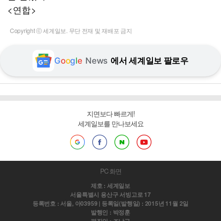
<연합>
Copyright ⓒ 세계일보. 무단 전재 및 재배포 금지
G
o
o
g
l
e
News
에서 세계일보 팔로우
지면보다 빠르게!
세계일보를 만나보세요
PC 화면
제호 : 세계일보
서울특별시 용산구 서빙고로 17
등록번호 : 서울, 아03959 | 등록일(발행일) : 2015년 11월 2일
발행인 : 박정훈