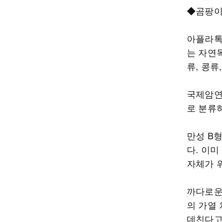
◆곰팡이
아플라톡
는 자연독
류, 콩류
국제암연
로 분류
만성 B
다. 이
자체가 
까다로운
의 가열
데친다고