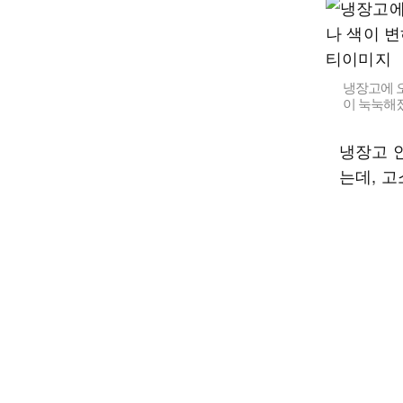
냉장고에 오
이 눅눅해졌
냉장고 
는데, 