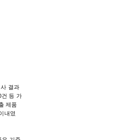
검사 결과
0건 등 가
출 제품
 이내였
품은 기준