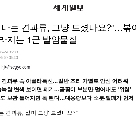
 나는 견과류, 그냥 드셨나요?”…볶
라지는 1군 발암물질
05-29 05:00
05-30 05:30
jk@segye.com
 견과류 속 아플라톡신…일반 조리 가열로 안심 어려워
눅눅함·변색 보이면 폐기…곰팡이 부분만 덜어내도 ‘위험’
도 보관 틀어지면 독 된다…대용량보다 소분·밀폐가 먼저
는 견과류, 설마 그냥 드셨나요?”