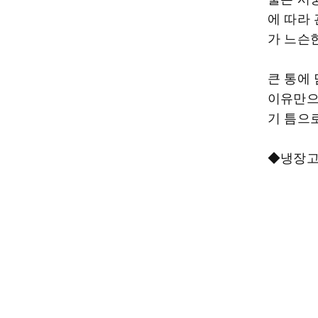
에 따라 
가 느슨
큰 통에
이유만으
기 틈으
◆냉장고