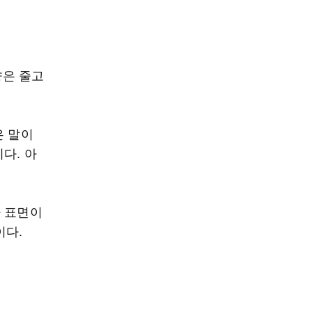
향은 줄고
은 말이
다. 아
나 표면이
이다.