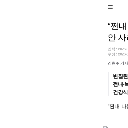
“쩐내
안 사
입력 :
2026-
수정 :
2026-
김현주 기자 h
변질된
쩐내·
건강식
“쩐내 나