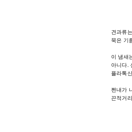
견과류는 
묵은 기름
이 냄새
아니다.
플라톡신
쩐내가 
끈적거리