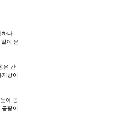
찝하다.
 알이 문
콩은 간
포화지방이
 높아 공
면 곰팡이