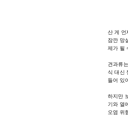
산 게 
잠깐 망설
제가 될 
견과류는
식 대신
들어 있
하지만 
기와 열
오염 위험