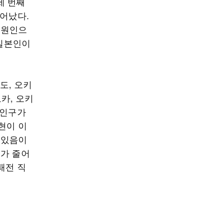
세 번째
늘어났다.
 원인으
 일본인이
도, 오키
카, 오키
 인구가
현이 이
 있음이
구가 줄어
패전 직