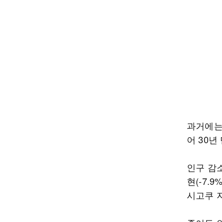
과거에는 
어 30년
인구 감소
현(-7.
시고쿠 