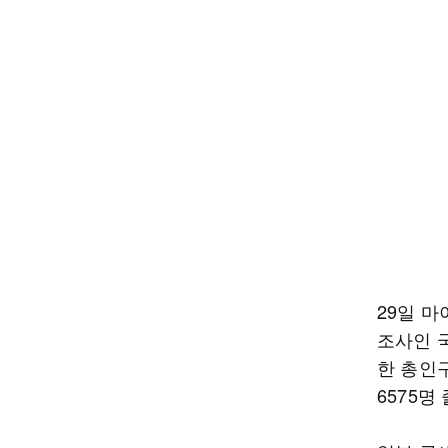
29일 
조사인 
한 총인구
6575명