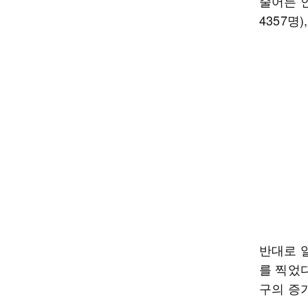
줄어든 인
4357명
반대로 일
를 찍었다
구의 증