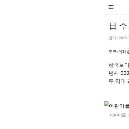
日 수
입력 :
2026-
도쿄=유태영 
한국보다
년새 30
두 역대
어린이를 