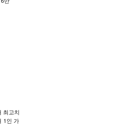
16만
대 최고치
 1인 가