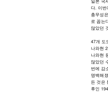
일본 국세
다. 이번
총무성은
로 꼽는다
많았던 
47개 
나와현 
나와현 
많았던 
번에 감
명백해졌
든 것은
후인 19