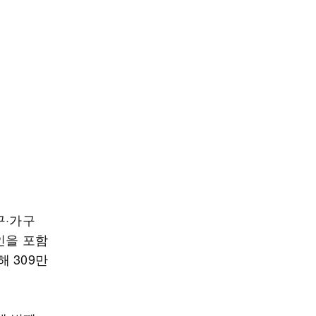
구·가구
인을 포함
해 309만