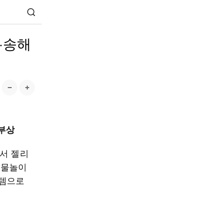
·송해
 부상
서 젤리
 물놀이
이템으로