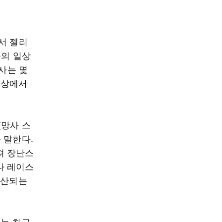
서 젤리
들의 일상
리사는 몇
일상에서
(망사 스
 말한다.
져 장난스
나 레이스
확산되는
마는 최근