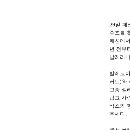
29일 
슈즈를 
패션에서도
년 전부
발레리나
발레코어
커트)와
그중 젤
럽고 사
삭스와 
추세다.
패션 브