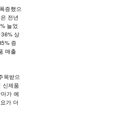
 폭증했으
량은 전년
0% 늘었
136% 상
5% 증
품 매출
 주목받으
의 신제품
장마가 예
수요가 더