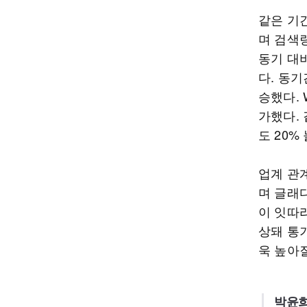
같은 기
며 검색량
동기 대비
다. 동기
승했다. 
가했다.
도 20%
업계 관
며 글래
이 잇따
상돼 통
욱 높아
박윤희