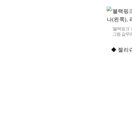
‘블랙핑크’
그램 갈무
◆ 젤리