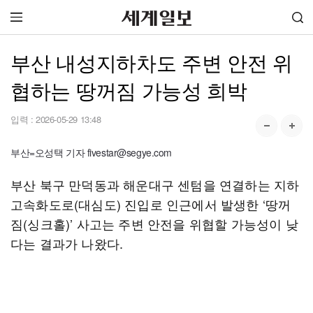
부산 내성지하차도 주변 안전 위
협하는 땅꺼짐 가능성 희박
입력 :
2026-05-29 13:48
부산=오성택 기자 fivestar@segye.com
부산 북구 만덕동과 해운대구 센텀을 연결하는 지하
고속화도로(대심도) 진입로 인근에서 발생한 ‘땅꺼
짐(싱크홀)’ 사고는 주변 안전을 위협할 가능성이 낮
다는 결과가 나왔다.