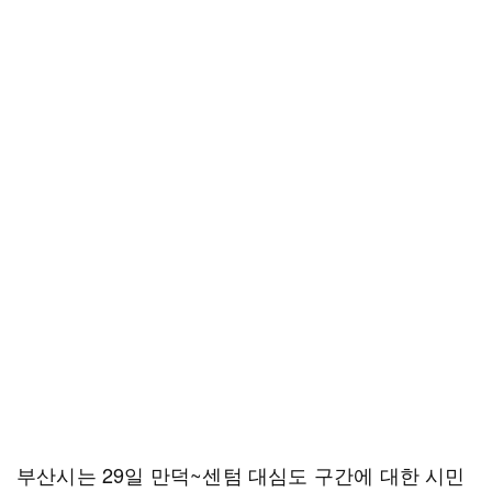
부산시는 29일 만덕~센텀 대심도 구간에 대한 시민