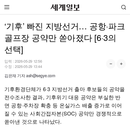
‘기후’ 빠진 지방선거… 공항·파크
골프장 공약만 쏟아졌다 [6·3의
선택]
입력 :
2026-05-29 12:56
수정 :
2026-05-29 13:44
김은재 기자 ash@segye.com
기후환경단체가 6·3 지방선거 출마 후보들의 공약을
전수조사한 결과, 기후위기 대응 공약은 부실한 반
면 공항·주차장 확충 등 온실가스 배출 증가로 이어
질 수 있는 사회간접자본(SOC) 공약만 경쟁적으로
쏟아낸 것으로 나타났다.