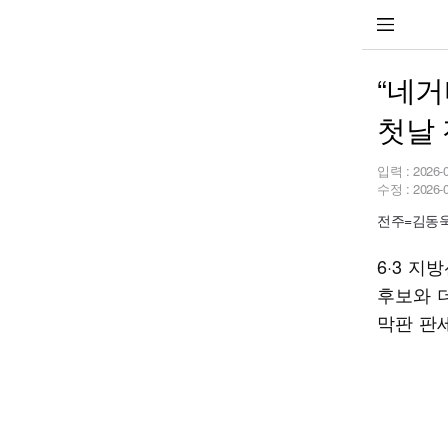
“네거
첫날 
입력 :
2026-
수정 :
2026-
전주=김동욱 
6·3 
후보와 
막판 판