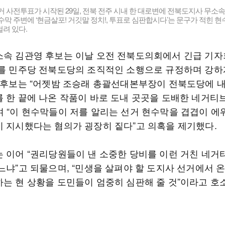
선거 사전투표가 시작된 29일, 전북 전주 시내 한 대로변에 전북도지사 무소속
수막 주변에 ‘현금살포! 거깃말 정치!, 투표로 심판합시다’는 문구가 적힌 
려 있다.
소속 김관영 후보는 이날 오전 전북도의회에서 긴급 기
이를 민주당 전북도당의 조직적인 소행으로 규정하며 강하
김 후보는 “어젯밤 조승래 총괄선대본부장이 전북도당에 
를 한 끝에 나온 작품이 바로 도내 곳곳을 도배한 네거티
며 “이 현수막들이 저를 알리는 선거 현수막을 겹겹이 에
이 지시했다는 혐의가 굉장히 짙다”고 의혹을 제기했다.
는 이어 “권리당원들이 낸 소중한 당비를 이런 거친 네거
느냐”고 되물으며, “민생을 살펴야 할 도지사 선거에서 
하는 현 상황을 도민들이 엄중히 심판해 줄 것”이라고 호