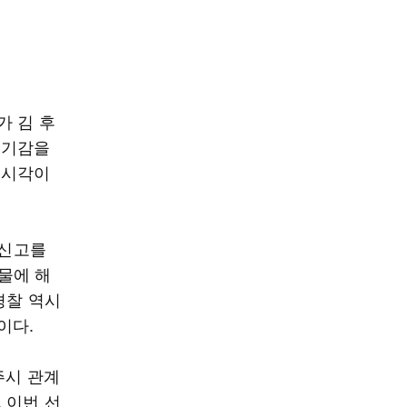
가 김 후
위기감을
 시각이
 신고를
물에 해
경찰 역시
이다.
주시 관계
 이번 선