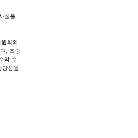
 사실을
위원회의
며, 조승
수막 수
 정당성을