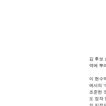
김 후보 
역에 뿌
이 현수막
에서의 ‘
조준한 
도 정작
의 지적