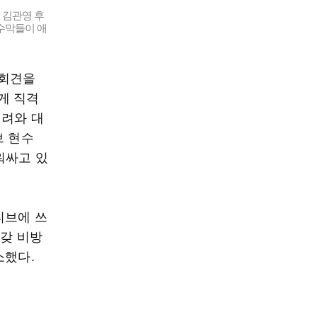
 김관영 후
현수막들이 애
자회견을
게 직격
내려와 대
브 현수
워싸고 있
티브에 쓰
온갖 비방
소했다.