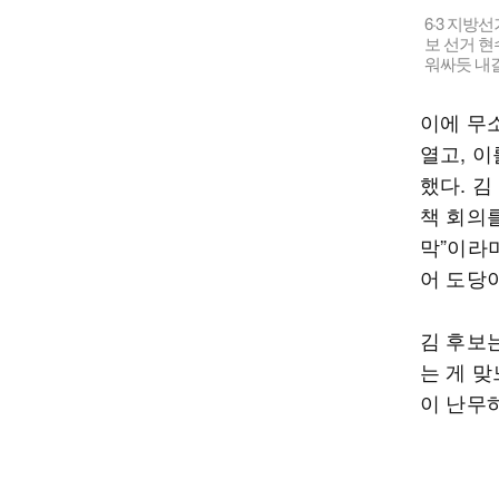
6·3 지방
보 선거 현
워싸듯 내걸
이에 무
열고, 
했다. 
책 회의
막”이라
어 도당
김 후보
는 게 맞
이 난무