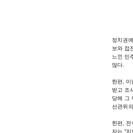
정치권에
보와 접
느낀 민
많다.
한편, 
받고 조
당해 그
선관위의
한편, 
자는 "