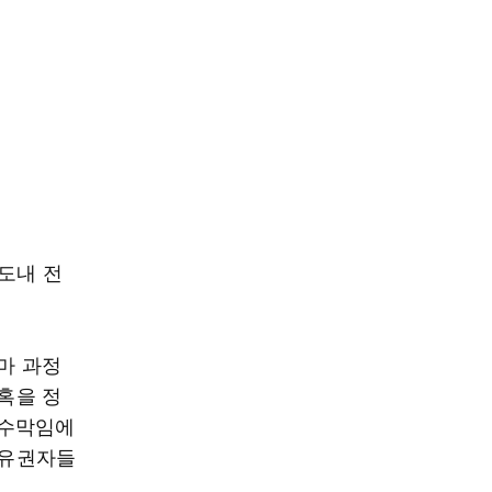
 도내 전
출마 과정
의혹을 정
현수막임에
 유권자들