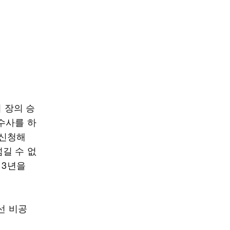
 장의 승
수사를 하
 신청해
길 수 없
 3년을
선 비공