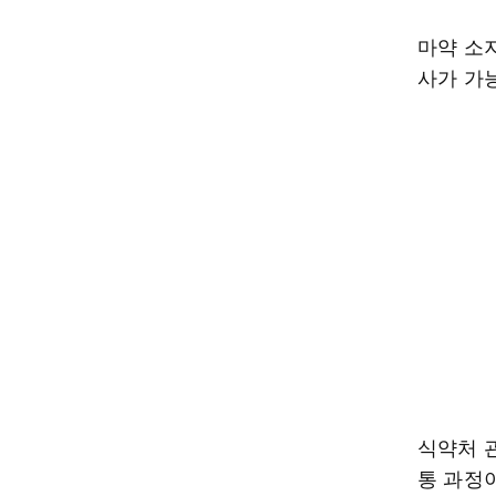
마약 소지
사가 가
식약처 
통 과정