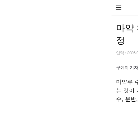
마약
정
입력 :
2026-
구예지 기자 s
마약류 
는 것이 
수, 운반