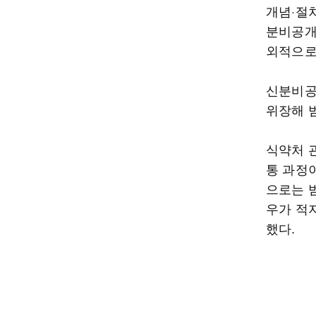
개념·절
분비공개
외적으로
신분비공
위장해 
식약처 
통 과정
으로는 
우가 적
했다.