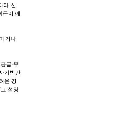
따라 신
취급이 예
숨기거나
 공급·유
수사기법만
려운 경
”고 설명