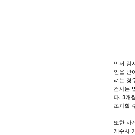
먼저 검
인을 받
려는 경
검사는 
다. 3
초과할 수
또한 사
개수사 