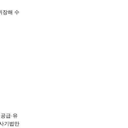
 위장해 수
 공급·유
수사기법만