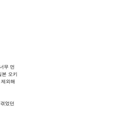
너무 먼
일본 오키
은 제외해
 겪었던