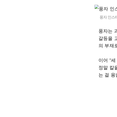
풍자 인스
풍자는 
갈등을 고
의 부재
이어 “
정말 칼을
는 걸 용