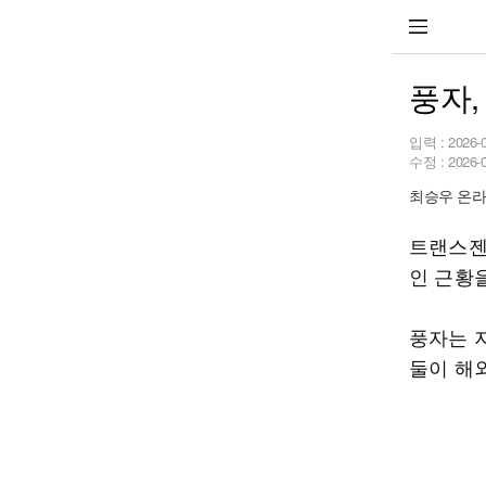
풍자,
입력 :
2026-
수정 :
2026-
최승우 온라인 
트랜스젠
인 근황
풍자는 
둘이 해