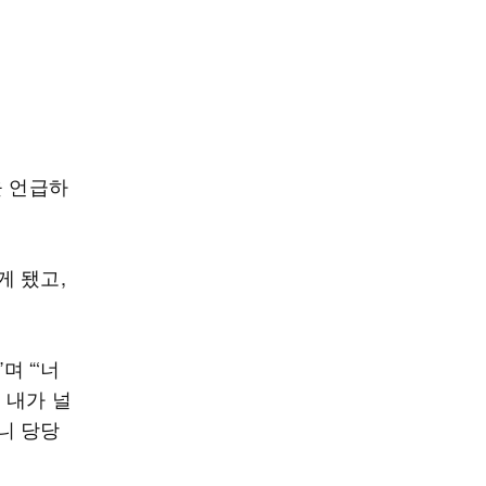
을 언급하
게 됐고,
며 “‘너
 내가 널
니 당당