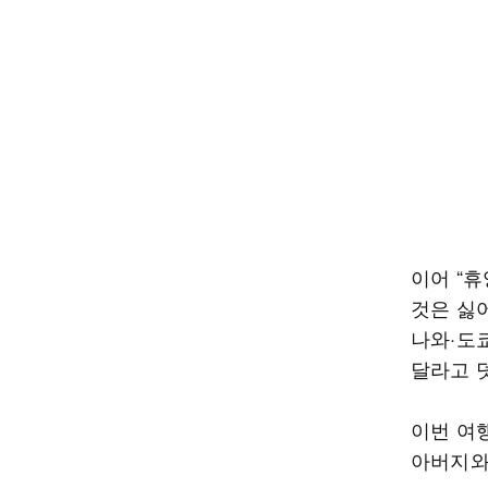
이어 “
것은 싫
나와·도쿄
달라고 
이번 여
아버지와