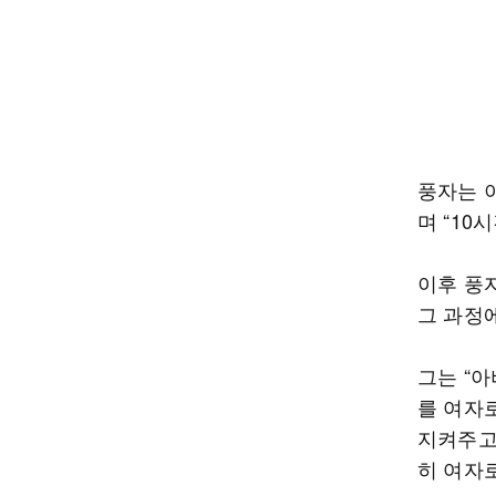
풍자는 
며 “10
이후 풍
그 과정
그는 “아
를 여자
지켜주고
히 여자