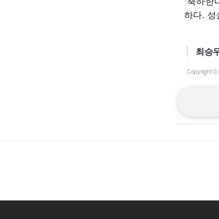
“축하한다
하다. 
최승우
Copyrigh