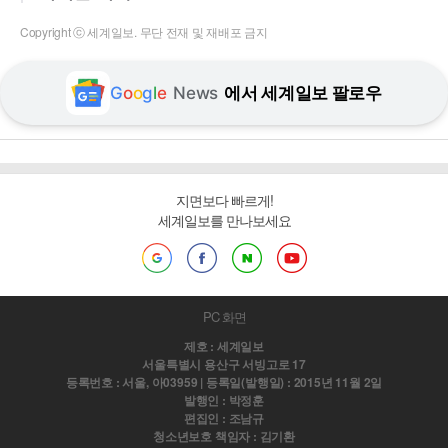
Copyright ⓒ 세계일보. 무단 전재 및 재배포 금지
G
o
o
g
l
e
News
에서 세계일보 팔로우
지면보다 빠르게!
세계일보를 만나보세요
PC 화면
제호 : 세계일보
서울특별시 용산구 서빙고로 17
등록번호 : 서울, 아03959 | 등록일(발행일) : 2015년 11월 2일
발행인 : 박정훈
편집인 : 조남규
청소년보호 책임자 : 김기환