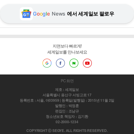
G
o
o
g
l
e
News
에서 세계일보 팔로우
지면보다 빠르게!
세계일보를 만나보세요
PC 화면
제호 : 세계일보
서울특별시 용산구 서빙고로 17
등록번호 : 서울, 아03959 | 등록일(발행일) : 2015년 11월 2일
발행인 : 박정훈
편집인 : 조남규
청소년보호 책임자 : 김기환
02-2000-1234
COPYRIGHT ⓒ SEGYE. ALL RIGHTS RESERVED.