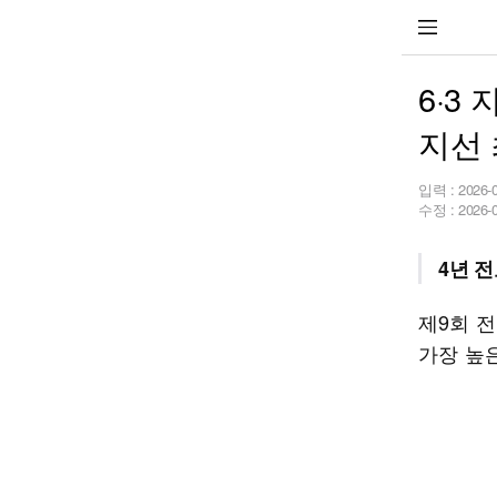
6·3
지선
입력 :
2026-
수정 :
2026-
4년 전
제9회 
가장 높