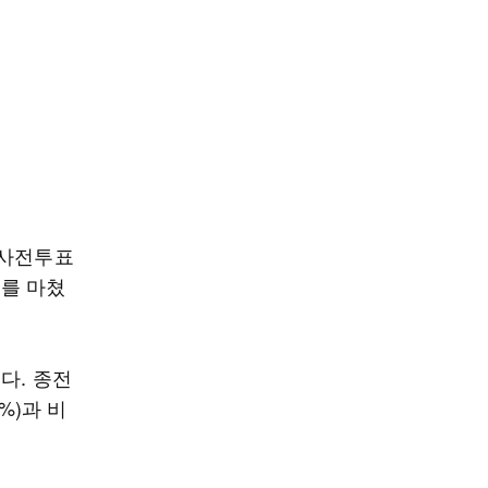
 사전투표
표를 마쳤
다. 종전
%)과 비