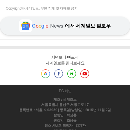
Copyright ⓒ 세계일보. 무단 전재 및 재배포 금지
G
o
o
g
l
e
News
에서 세계일보 팔로우
지면보다 빠르게!
세계일보를 만나보세요
PC 화면
제호 : 세계일보
서울특별시 용산구 서빙고로 17
등록번호 : 서울, 아03959 | 등록일(발행일) : 2015년 11월 2일
발행인 : 박정훈
편집인 : 조남규
청소년보호 책임자 : 김기환