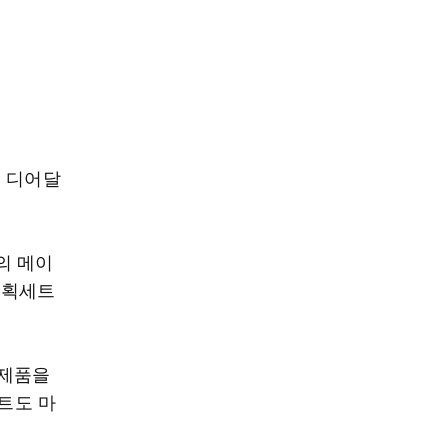
드 디어달
의 메이
기획세트
 제품을
벤트도 마