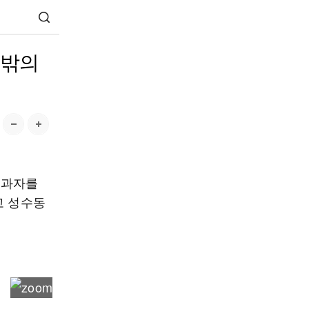
뜻밖의
두과자를
고 성수동