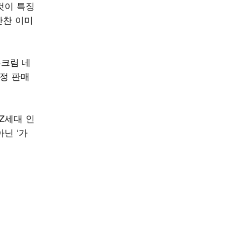
것이 특징
반찬 이미
부크림 네
한정 판매
Z세대 인
닌 ‘가