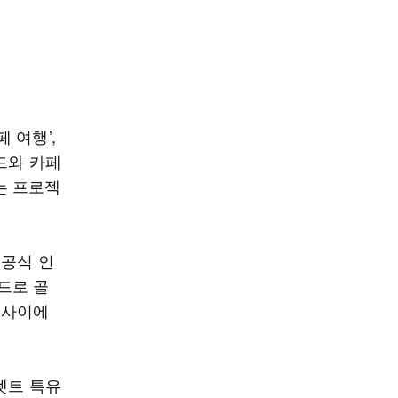
 여행’,
드와 카페
는 프로젝
 공식 인
드로 골
 사이에
렛트 특유