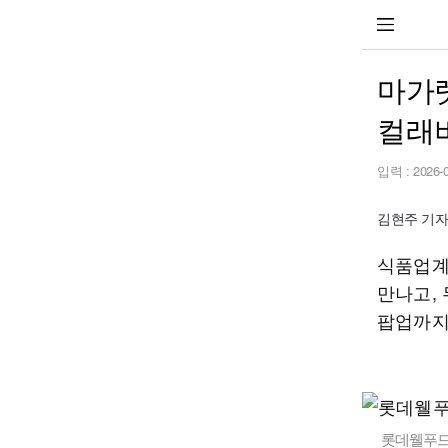
마가
컬래
입력 :
2026-
김현주 기자 h
식품업계
만나고,
팝업까지
롯데웰푸드