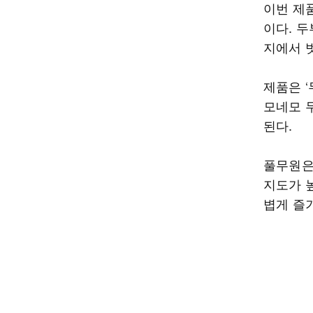
이번 제
이다. 
지에서 
제품은 ‘
모네모 두
된다.
풀무원은
지도가 높
볍게 즐