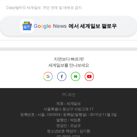
Copyright ⓒ 세계일보. 무단 전재 및 재배포 금지
G
o
o
g
l
e
News
에서 세계일보 팔로우
지면보다 빠르게!
세계일보를 만나보세요
PC 화면
제호 : 세계일보
서울특별시 용산구 서빙고로 17
등록번호 : 서울, 아03959 | 등록일(발행일) : 2015년 11월 2일
발행인 : 박정훈
편집인 : 조남규
청소년보호 책임자 : 김기환
02-2000-1234