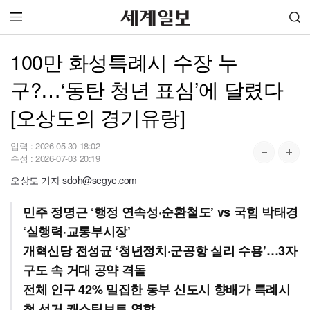
100만 화성특례시 수장 누
구?…‘동탄 청년 표심’에 달렸다
[오상도의 경기유랑]
입력 :
2026-05-30 18:02
수정 :
2026-07-03 20:19
오상도 기자 sdoh@segye.com
민주 정명근 ‘행정 연속성·순환철도’ vs 국힘 박태경
‘실행력·교통부시장’
개혁신당 전성균 ‘청년정치·군공항 실리 수용’…3자
구도 속 거대 공약 격돌
전체 인구 42% 밀집한 동부 신도시 향배가 특례시
첫 선거 캐스팅보트 역할