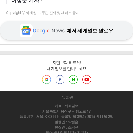
이정문 기자
Copyright ⓒ 세계일보. 무단 전재 및 재배포 금지
G
o
o
g
l
e
News
에서 세계일보 팔로우
지면보다 빠르게!
세계일보를 만나보세요
PC 화면
제호 : 세계일보
서울특별시 용산구 서빙고로 17
등록번호 : 서울, 아03959 | 등록일(발행일) : 2015년 11월 2일
발행인 : 박정훈
편집인 : 조남규
청소년보호 책임자 : 김기환