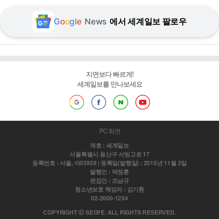
G
o
o
g
l
e
News
에서 세계일보 팔로우
지면보다 빠르게!
세계일보를 만나보세요
PC 화면
제호 : 세계일보
서울특별시 용산구 서빙고로 17
등록번호 : 서울, 아03959 | 등록일(발행일) : 2015년 11월 2일
발행인 : 박정훈
편집인 : 조남규
청소년보호 책임자 : 김기환
02-2000-1234
COPYRIGHT ⓒ SEGYE. ALL RIGHTS RESERVED.