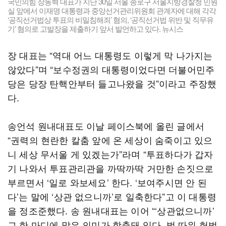
국민의힘 장동혁 대표가 지난 30일 서울 종로구 서울지방경찰청 민원
실 앞에서 이재명 대통령과 중앙선거관리위원회 관계자에 대해 각각
‘공직선거법상 투표의 비밀침해죄’ 혐의, ‘공직선거법 위반 및 직무유
기’ 혐의로 고발장을 제출하기 앞서 발언하고 있다. 뉴시스
장 대표는 “역대 어느 대통령도 이렇게 막 나가지는
않았다”며 “보수정권의 대통령이었다면 더불어민주
당은 당장 탄핵안부터 들고나왔을 것”이라고 주장했
다.
송언석 원내대표도 이날 페이스북에 올린 글에서
“권력의 현란한 칼춤 앞에 온 세상이 숨죽이고 있으
니 세상 무서울 게 있겠는가”라며 “투표하다가 갑자
기 나와서 투표관리관을 까딱까딱 거만한 손짓으로
부르면서 ‘일로 와보세요’ 한다. ‘보여주시면 안 된
다’는 말에 ‘상관 없으니까’로 일축한다”고 이 대통령
을 정조준했다. 송 원내대표는 이어 “‘상관없으니까’
그 한 마디에 많은 의미가 함축돼 있다. 법 따위 헌법