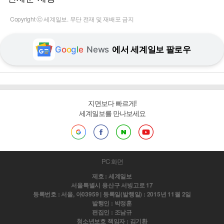
Copyright ⓒ 세계일보. 무단 전재 및 재배포 금지
G
o
o
g
l
e
News
에서 세계일보 팔로우
지면보다 빠르게!
세계일보를 만나보세요
PC 화면
제호 : 세계일보
서울특별시 용산구 서빙고로 17
등록번호 : 서울, 아03959 | 등록일(발행일) : 2015년 11월 2일
발행인 : 박정훈
편집인 : 조남규
청소년보호 책임자 : 김기환