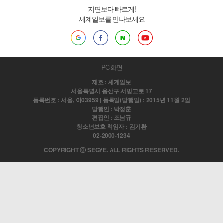
지면보다 빠르게!
세계일보를 만나보세요
PC 화면
제호 : 세계일보
서울특별시 용산구 서빙고로 17
등록번호 : 서울, 아03959 | 등록일(발행일) : 2015년 11월 2일
발행인 : 박정훈
편집인 : 조남규
청소년보호 책임자 : 김기환
02-2000-1234
COPYRIGHT ⓒ SEGYE. ALL RIGHTS RESERVED.