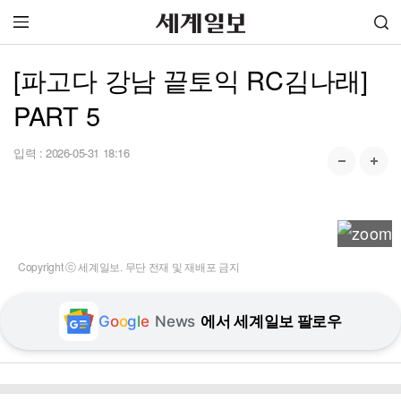
[파고다 강남 끝토익 RC김나래]
PART 5
입력 :
2026-05-31 18:16
Copyright ⓒ 세계일보. 무단 전재 및 재배포 금지
G
o
o
g
l
e
News
에서 세계일보 팔로우