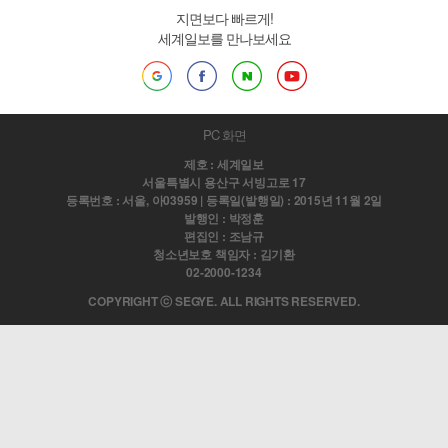
지면보다 빠르게!
세계일보를 만나보세요
PC 화면
제호 : 세계일보
서울특별시 용산구 서빙고로 17
등록번호 : 서울, 아03959 | 등록일(발행일) : 2015년 11월 2일
발행인 : 박정훈
편집인 : 조남규
청소년보호 책임자 : 김기환
02-2000-1234
COPYRIGHT ⓒ SEGYE. ALL RIGHTS RESERVED.