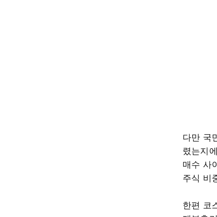
다만 국
렸는지에
매수 사
주식 비
한편 코