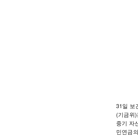
31일 
(기금위)
중기 자산
민연금의 