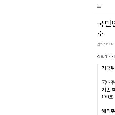
국민연
소
입력 :
2026-
김보라 기자 b
기금위,
국내주식
기존 최
170조
해외주