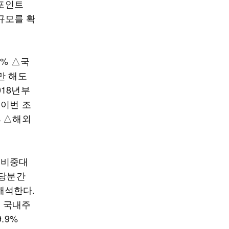
%포인트
자규모를 확
2% △국
지만 해도
018년부
 이번 조
% △해외
 비중대
 당분간
해석한다.
 국내주
.9%