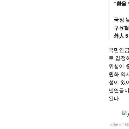
“환율
국장 
구윤철
外人 5
국민연금
로 결정
위험이 
원화 약
성이 있
민연금이
된다.
서울 서대