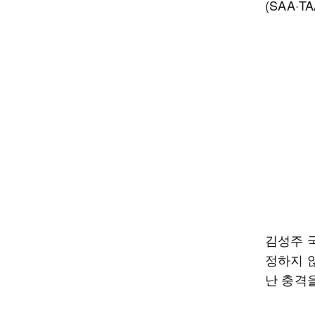
(SAA·
김성주 
정하지 
난 충격