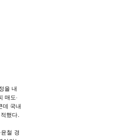
정을 내
 매도·
큰데 국내
지적했다.
구윤철 경