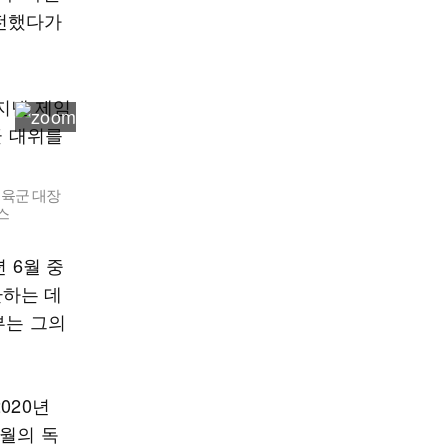
참전했다가
 육군 대장
스
 6월 중
환하는 데
부는 그의
020년
6월의 독