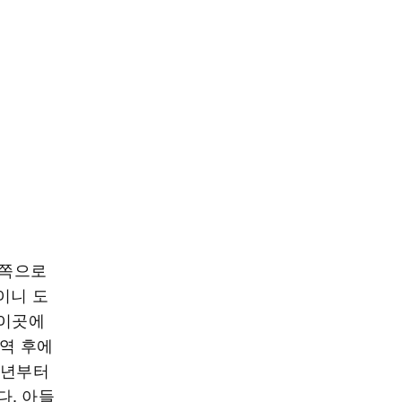
북쪽으로
이니 도
 이곳에
전역 후에
5년부터
다. 아들