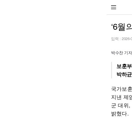
‘6월
입력 :
2026-
박수찬 기자 p
보훈부
박하균 
국가보훈
지낸 제
군 대위
밝혔다.