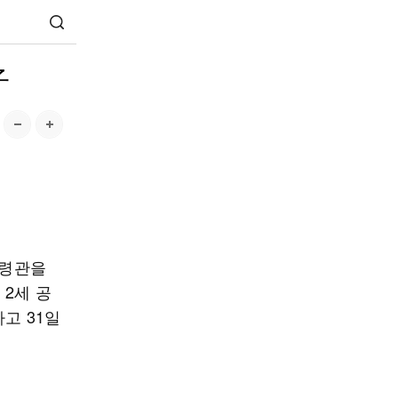
子
사령관을
 2세 공
고 31일