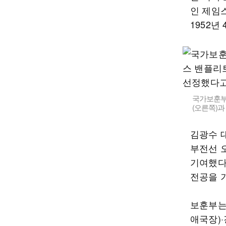
인 제임스
1952년
국가보훈부는
(오른쪽)과
김광수 대
부전선 
기여했다
전공을 
보훈부는
애국장)·