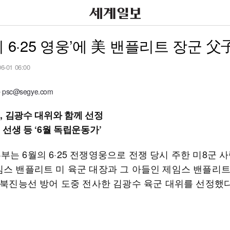
의 6·25 영웅’에 美 밴플리트 장군 父
06-01 06:00
sc@segye.com
, 김광수 대위와 함께 선정
선생 등 ‘6월 독립운동가’
부는 6월의 6·25 전쟁영웅으로 전쟁 당시 주한 미8군 
임스 밴플리트 미 육군 대장과 그 아들인 제임스 밴플리트
, 북진능선 방어 도중 전사한 김광수 육군 대위를 선정했다