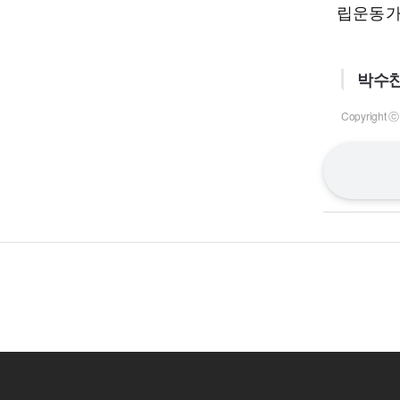
립운동가
박수찬
Copyrigh