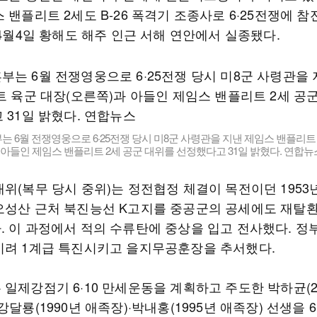
 밴플리트 2세도 B-26 폭격기 조종사로 6·25전쟁에 
 4월4일 황해도 해주 인근 서해 연안에서 실종됐다.
 6월 전쟁영웅으로 6·25전쟁 당시 미8군 사령관을 지낸 제임스 밴플리트
 아들인 제임스 밴플리트 2세 공군 대위를 선정했다고 31일 밝혔다. 연합뉴
위(복무 당시 중위)는 정전협정 체결이 목전이던 1953년
오성산 근처 북진능선 K고지를 중공군의 공세에도 재탈
. 이 과정에서 적의 수류탄에 중상을 입고 전사했다. 정
기려 1계급 특진시키고 을지무공훈장을 추서했다.
 일제강점기 6·10 만세운동을 계획하고 주도한 박하균(2
강달룡(1990년 애족장)·박내홍(1995년 애족장) 선생을 