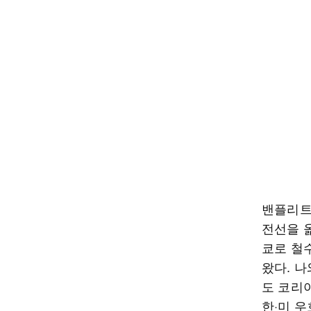
밴플리트
전선을 
쿄로 철
왔다. 나
도 코리
한·미 